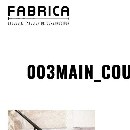
Skip
to
main
content
003MAIN_COU