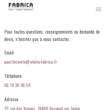
Skip
Menu
to
main
content
Pour toutes questions, renseignements ou demande de
devis, n’hésitez pas à nous contacter.
Email
paul.lecomte@
atelierfabrica.fr
Téléphone
06 19 36 96 59
Adresse
32 rue des Vignes, 78480 Verneuil sur Seine