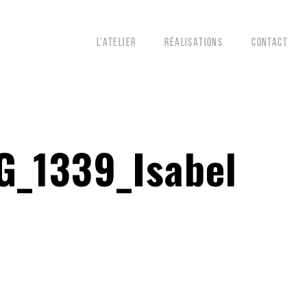
L’ATELIER
RÉALISATIONS
CONTACT
_1339_Isabel