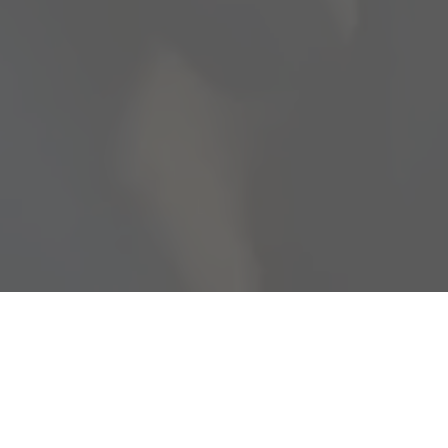
© 2026 Atelier Fabrica. made with ♡ by
nascis
Table basse et étagère