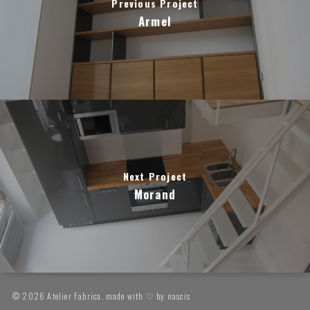
Previous Project
Armel
Next Project
Morand
© 2026 Atelier Fabrica. made with ♡ by
nascis