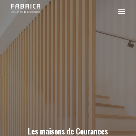
Skip
Menu
to
main
content
Les maisons de Courances