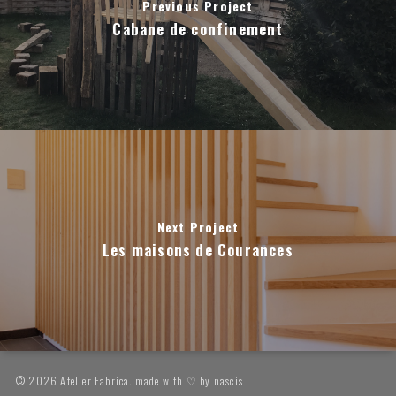
Previous Project
Cabane de confinement
Next Project
Les maisons de Courances
© 2026 Atelier Fabrica. made with ♡ by
nascis